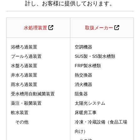
計し、お客様に提供しております。
水処理装置
取扱メーカー
浴槽ろ過装置
空調機器
プールろ過装置
SUS製・SS製水槽類
水盤ろ過装置
FRP製水槽類
井水ろ過装置
熱交換器
雨水ろ過装置
消火機器
受水槽用自動滅菌装置
阻集器
薬注・殺菌装置
太陽光システム
軟水装置
床暖房工事
その他
冷凍・冷蔵設備（食品工場
向け）