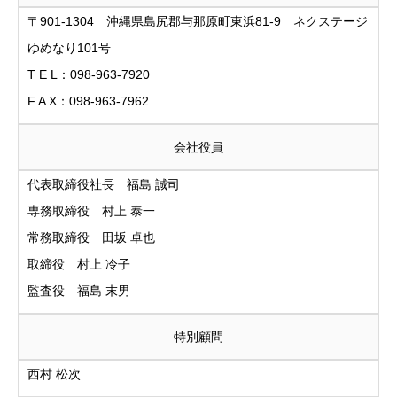
〒901-1304 沖縄県島尻郡与那原町東浜81-9 ネクステージ
ゆめなり101号
T E L：098-963-7920
F A X：098-963-7962
会社役員
代表取締役社⾧ 福島 誠司
専務取締役 村上 泰一
常務取締役 田坂 卓也
取締役 村上 冷子
監査役 福島 末男
特別顧問
西村 松次